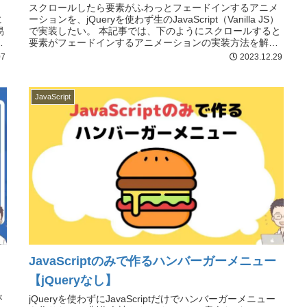
スクロールしたら要素がふわっとフェードインするアニメ
に
ーションを、jQueryを使わず生のJavaScript（Vanilla JS）
易
で実装したい。 本記事では、下のようにスクロールすると
ト
要素がフェードインするアニメーションの実装方法を解説
しReadMore...
07
2023.12.29
JavaScript
JavaScriptのみで作るハンバーガーメニュー
【jQueryなし】
が
jQueryを使わずにJavaScriptだけでハンバーガーメニュー