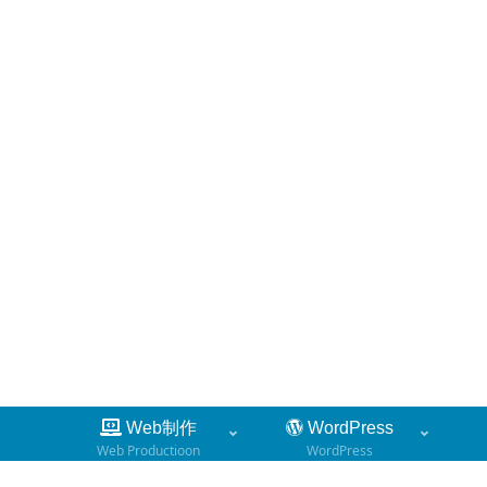
Web制作
WordPress
Web Productioon
WordPress