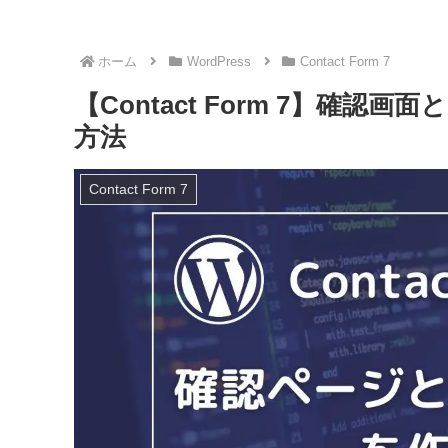
ホーム
WordPress
Contact Form 7
【Contact Form 7】確
方法
Contact Form 7