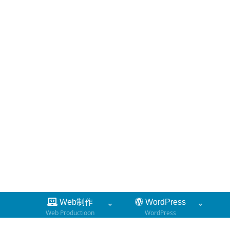
Web制作
WordPress
Web Productioon
WordPress