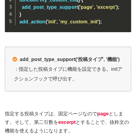
add_post_type_support
(
'page'
,
'excerpt'
)
;
}
add_action
(
'init'
,
'my_custom_init'
)
;
add_post_type_support('投稿タイプ', '機能')
：指定した投稿タイプに機能を設定できる。initア
クションフックで呼び出す。
指定する投稿タイプは、固定ページなので
page
としま
す。そして、第二引数を
excerpt
とすることで、抜粋文の
機能を使えるようになります。