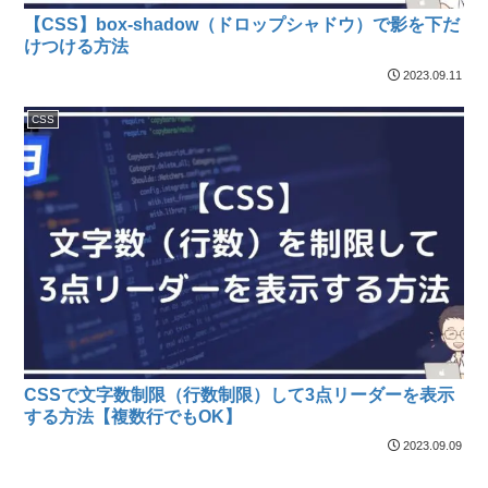
【CSS】box-shadow（ドロップシャドウ）で影を下だ
けつける方法
2023.09.11
CSS
CSSで文字数制限（行数制限）して3点リーダーを表示
する方法【複数行でもOK】
2023.09.09